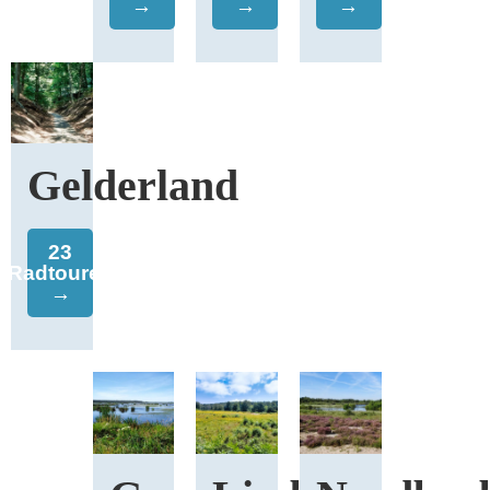
→
→
→
Gelderland
23
Radtouren
→