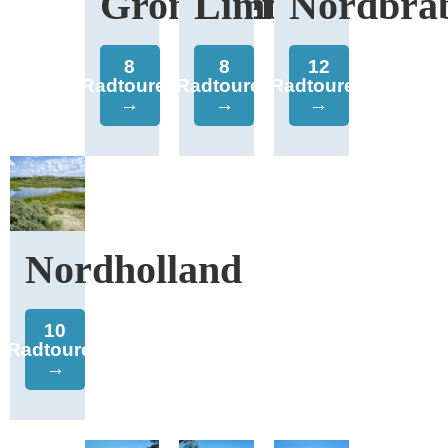
Groningen
Limburg
Nordbra
8
8
12
Radtouren
Radtouren
Radtouren
→
→
→
Nordholland
10
Radtouren
→