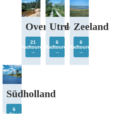
Overijssel
Utrecht
Zeeland
21
6
6
Radtouren
Radtouren
Radtouren
→
→
→
Südholland
6