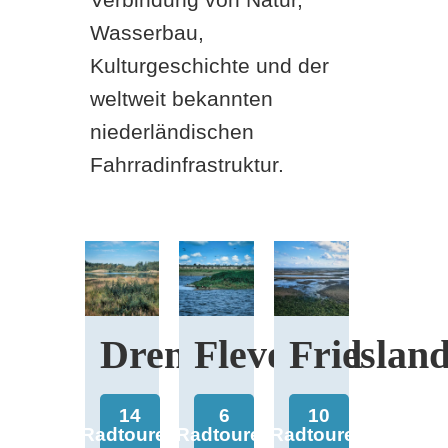
Wasserbau,
Kulturgeschichte und der
weltweit bekannten
niederländischen
Fahrradinfrastruktur.
Drenthe
Flevoland
Frieslan
14
6
10
Radtouren
Radtouren
Radtouren