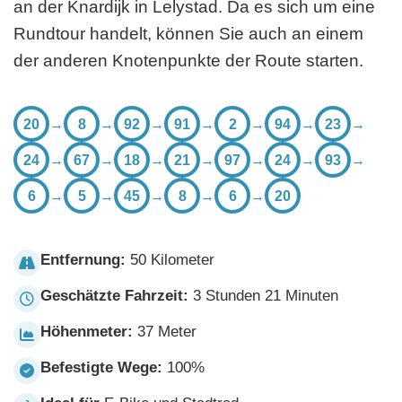
an der Knardijk in Lelystad. Da es sich um eine
Rundtour handelt, können Sie auch an einem
der anderen Knotenpunkte der Route starten.
20
→
8
→
92
→
91
→
2
→
94
→
23
→
24
→
67
→
18
→
21
→
97
→
24
→
93
→
6
→
5
→
45
→
8
→
6
→
20
Entfernung:
50 Kilometer
Geschätzte Fahrzeit:
3 Stunden 21 Minuten
Höhenmeter:
37 Meter
Befestigte Wege:
100%