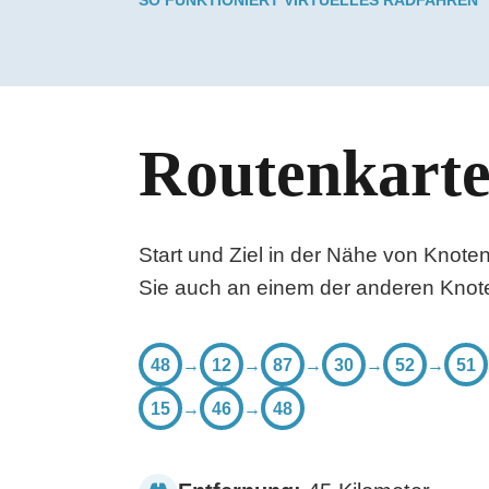
Routenkart
Start und Ziel in der Nähe von Knot
Sie auch an einem der anderen Knote
48
→
12
→
87
→
30
→
52
→
51
15
→
46
→
48