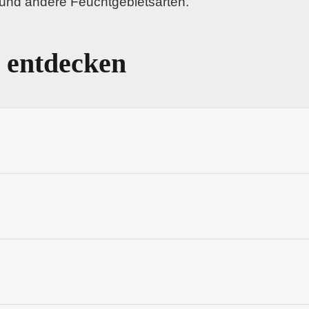
 und andere Feuchtgebietsarten.
 entdecken
ne Wiesen mit langen, geraden Parzellen, Gräben und
n wie Fixpunkte in der Landschaft, mit Sichtachsen, d
se zu Schilfsumpf und nassen Wiesen, mit Hochstau
ennen Sie den Moorcharakter in torfmoosreichen Sc