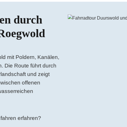
ren durch
Das Video auf YouTube ans
 Roegwold
ld mit Poldern, Kanälen,
. Die Route führt durch
rlandschaft und zeigt
wischen offenen
wasserreichen
dfahren erfahren?