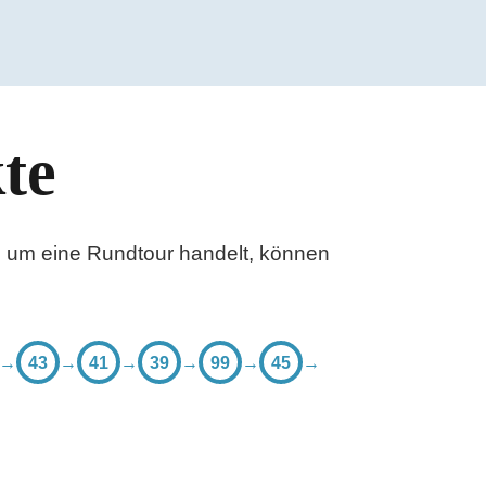
te
h um eine Rundtour handelt, können
→
43
→
41
→
39
→
99
→
45
→