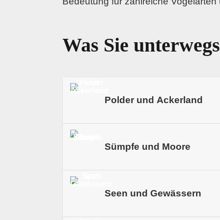
Bedeutung für zahlreiche Vogelarten
Was Sie unterwegs
Polder und Ackerland
In Duurswold radeln Sie durch offe
Sümpfe und Moore
Muster geben. Dörfer und Höfe liege
reichen.
Im ’t Roegwold wechselt die Kulis
Seen und Gewässern
den Rändern. Rund um Tetjehorn erk
vogelreichen Atmosphäre.