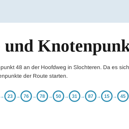
e und Knotenpunk
enpunkt 48 an der Hoofdweg in Slochteren. Da es sic
npunkte der Route starten.
→
23
→
76
→
78
→
50
→
31
→
87
→
15
→
45