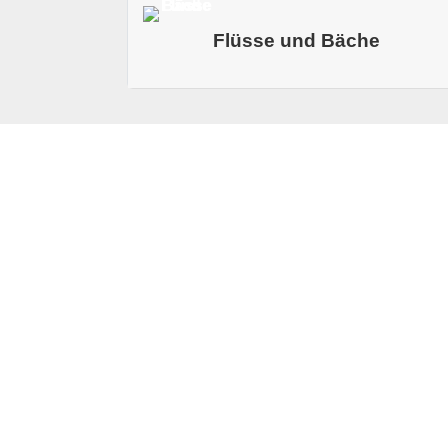
Moorseen und breite Wasserflächen 
Flüsse und Bäche
öffnet. Das Dannemeer liegt als g
Wasserfläche und kleinen Inseln, di
Wasserbänder geben dem Tritt den 
Abschnitte. Slochterdiep und Haansv
seinen wasserreichen Charakter be