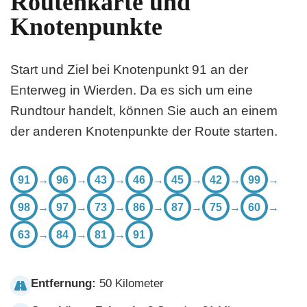
Routenkarte und
Knotenpunkte
Start und Ziel bei Knotenpunkt 91 an der
Enterweg in Wierden. Da es sich um eine
Rundtour handelt, können Sie auch an einem
der anderen Knotenpunkte der Route starten.
91
→
96
→
43
→
46
→
45
→
42
→
99
→
98
→
97
→
73
→
86
→
87
→
75
→
60
→
63
→
84
→
81
→
91
Entfernung:
50 Kilometer