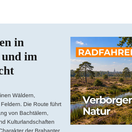
en in
Das Video auf YouTube ans
 und im
cht
inen Wäldern,
Feldern. Die Route führt
ng von Bachtälern,
nd Kulturlandschaften
Charakter der Brabanter