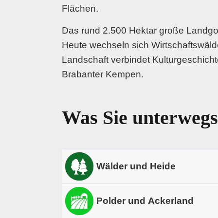
Flächen.
Das rund 2.500 Hektar große Landgoe
Heute wechseln sich Wirtschaftswäld
Landschaft verbindet Kulturgeschicht
Brabanter Kempen.
Was Sie unterwegs
Wälder und Heide
Sie radeln durch lange Alleen in Wi
Polder und Ackerland
Sandwegen und geschützten Waldrän