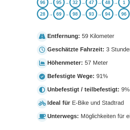
96
→
95
→
32
→
47
→
48
→
1
28
→
69
→
98
→
93
→
94
→
96
Entfernung:
59 Kilometer
Geschätzte Fahrzeit:
3 Stunde
Höhenmeter:
57 Meter
Befestigte Wege:
91%
Unbefestigt / teilbefestigt:
9%
Ideal für
E-Bike und Stadtrad
Unterwegs:
Möglichkeiten für 