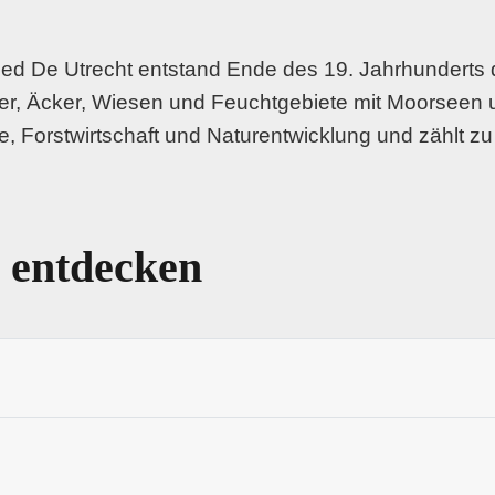
d De Utrecht entstand Ende des 19. Jahrhunderts du
er, Äcker, Wiesen und Feuchtgebiete mit Moorseen 
e, Forstwirtschaft und Naturentwicklung und zählt 
 entdecken
rtschaftswäldern, in denen Kiefern und Eichen das Bi
dern. Rund um Landgoed De Utrecht öffnen sich Hei