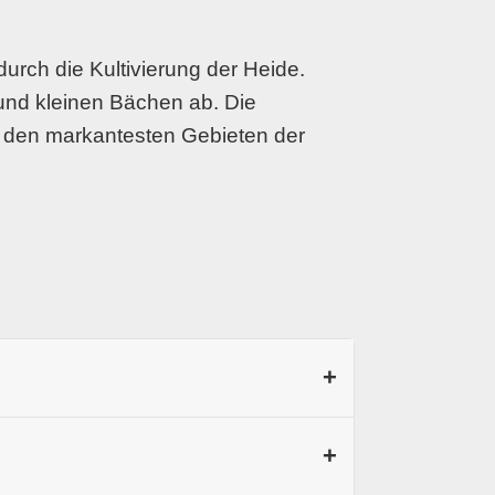
rch die Kultivierung der Heide.
und kleinen Bächen ab. Die
zu den markantesten Gebieten der
+
ld prägen, abgewchselt mit stillen
+
deflächen in breiten Streifen, mit