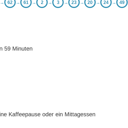
→
62
→
61
→
2
→
3
→
23
→
20
→
24
→
49
n 59 Minuten
eine Kaffeepause oder ein Mittagessen