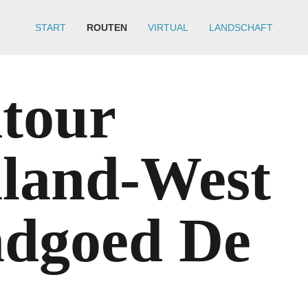
START
ROUTEN
VIRTUAL
LANDSCHAFT
tour
land-West
dgoed De