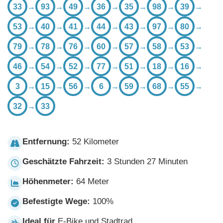
33
→
93
→
49
→
36
→
35
→
98
→
39
→
53
→
40
→
41
→
44
→
43
→
97
→
80
→
79
→
78
→
76
→
60
→
57
→
58
→
53
→
46
→
54
→
52
→
77
→
51
→
18
→
16
→
3
→
15
→
56
→
6
→
59
→
68
→
55
→
32
→
33
Entfernung:
52 Kilometer
Geschätzte Fahrzeit:
3 Stunden 27 Minuten
Höhenmeter:
64 Meter
Befestigte Wege:
100%
Ideal für
E-Bike und Stadtrad