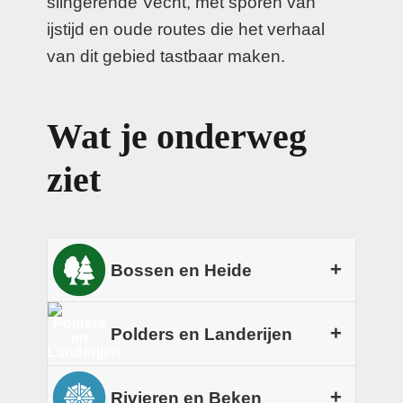
slingerende Vecht, met sporen van
ijstijd en oude routes die het verhaal
van dit gebied tastbaar maken.
Wat je onderweg
ziet
+
Bossen en Heide
Rond Ommen wisselen stille
+
Polders en Landerijen
bosstroken en open heidevelden
elkaar af, met brede zandpaden die
In het Vechtdal fiets je langs open
+
Rivieren en Beken