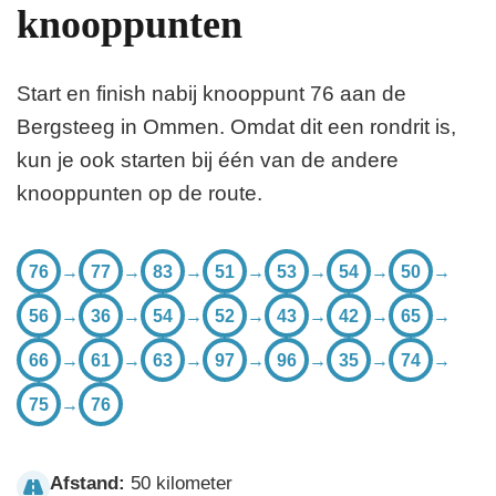
knooppunten
Start en finish nabij knooppunt 76 aan de
Bergsteeg in Ommen. Omdat dit een rondrit is,
kun je ook starten bij één van de andere
knooppunten op de route.
76
→
77
→
83
→
51
→
53
→
54
→
50
→
56
→
36
→
54
→
52
→
43
→
42
→
65
→
66
→
61
→
63
→
97
→
96
→
35
→
74
→
75
→
76
Afstand:
50 kilometer