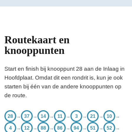
Routekaart en
knooppunten
Start en finish bij knooppunt 28 aan de Inlaag in
Hoofdplaat. Omdat dit een rondrit is, kun je ook
starten bij één van de andere knooppunten op
de route.
28
→
37
→
14
→
11
→
3
→
21
→
10
→
4
→
12
→
88
→
86
→
94
→
51
→
52
→