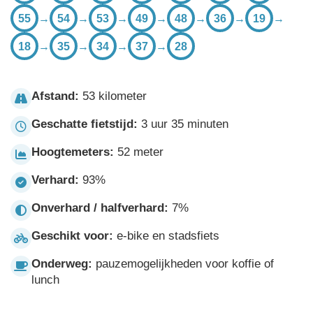
55
→
54
→
53
→
49
→
48
→
36
→
19
→
18
→
35
→
34
→
37
→
28
Afstand:
53 kilometer
Geschatte fietstijd:
3 uur 35 minuten
Hoogtemeters:
52 meter
Verhard:
93%
Onverhard / halfverhard:
7%
Geschikt voor:
e-bike en stadsfiets
Onderweg:
pauzemogelijkheden voor koffie of
lunch