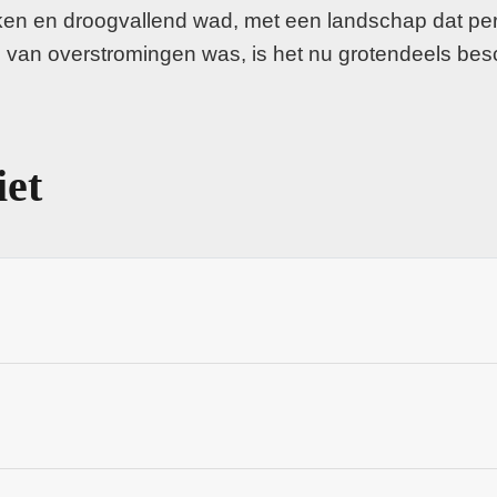
likken en droogvallend wad, met een landschap dat pe
n van overstromingen was, is het nu grotendeels be
iet
jk maritiem karakter, met havenhistorie en herkenbare
rg rijd je door oud cultuurland langs dijklinten, slui
ft.