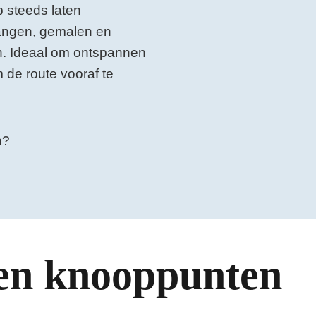
p steeds laten
angen, gemalen en
en. Ideaal om ontspannen
 de route vooraf te
en?
en knooppunten