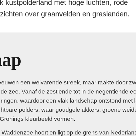
jk kustpolderland met hoge luchten, rode
zichten over graanvelden en graslanden.
hap
eeuwen een welvarende streek, maar raakte door zwa
 de zee. Vanaf de zestiende tot in de negentiende e
ingen, waardoor een vlak landschap ontstond met la
uchtbare polders, waar goudgele akkers, groene wei
 Gronings kleurbeeld vormen.
de Waddenzee hoort en ligt op de grens van Nederlan