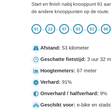
Start en finish nabij knooppunt 91 aan
de andere knooppunten op de route.
91
→
22
→
97
→
93
→
91
→
86
Afstand:
53 kilometer
Geschatte fietstijd:
3 uur 32 m
Hoogtemeters:
67 meter
Verhard:
91%
Onverhard / halfverhard:
9%
Geschikt voor:
e-bike en stadsf