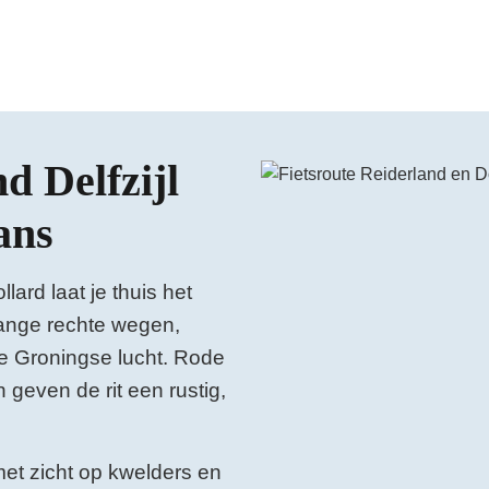
nd Delfzijl
Bekijk de video op YouTube
ans
lard laat je thuis het
lange rechte wegen,
e Groningse lucht. Rode
geven de rit een rustig,
 met zicht op kwelders en