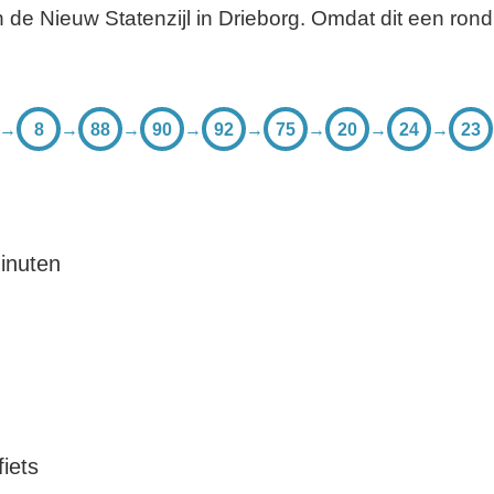
 de Nieuw Statenzijl in Drieborg. Omdat dit een rondri
→
8
→
88
→
90
→
92
→
75
→
20
→
24
→
23
inuten
iets