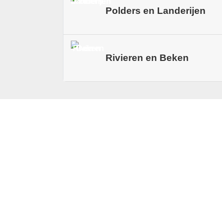
Langs de Dollard fiets je over dijk
Polders en Landerijen
steeds anders laten ogen. Bij Nieuw
getijdengebied, ideaal om trekvogels
Het Reiderland voelt groots en over
Rivieren en Beken
Boerderijen, erven en dijken tekene
met het licht.
Water is overal aanwezig in sloten
Bruggetjes, gemalen en watergange
waterbeheer is gevormd.