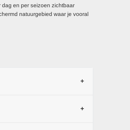
r dag en per seizoen zichtbaar
schermd natuurgebied waar je vooral
+
 sporen van water en handel. In
+
zen en karakteristieke bebouwing die