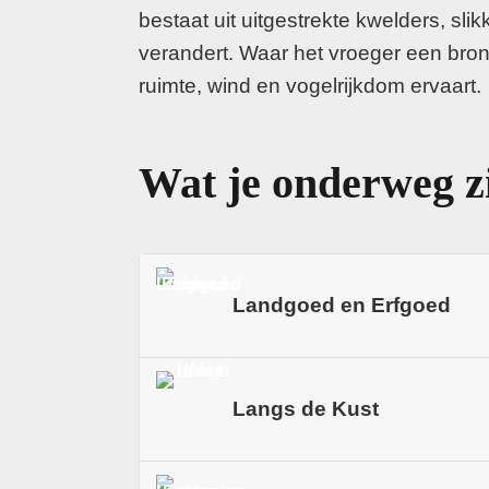
bestaat uit uitgestrekte kwelders, s
verandert. Waar het vroeger een bro
ruimte, wind en vogelrijkdom ervaart.
Wat je onderweg z
Landgoed en Erfgoed
Delfzijl geeft de route een duideli
Langs de Kust
plaatsen als Termunterzijl en Driebo
de streek een eigen verhaal meegee