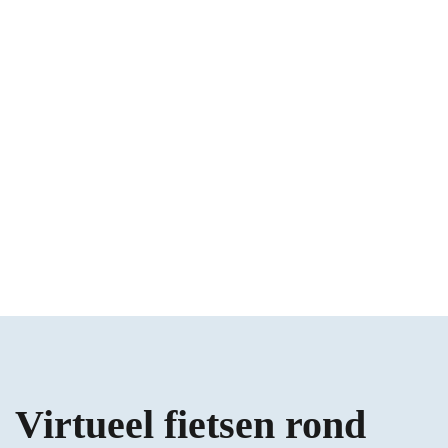
heide, bosranden en de open
zones richting het grensgebied.
Virtueel fietsen rond