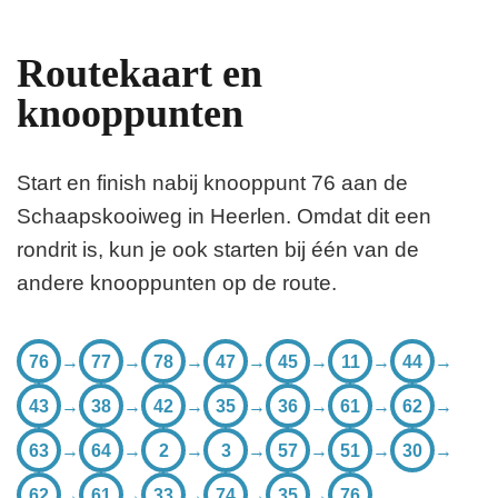
Routekaart en
knooppunten
Start en finish nabij knooppunt 76 aan de
Schaapskooiweg in Heerlen. Omdat dit een
rondrit is, kun je ook starten bij één van de
andere knooppunten op de route.
76
→
77
→
78
→
47
→
45
→
11
→
44
→
43
→
38
→
42
→
35
→
36
→
61
→
62
→
63
→
64
→
2
→
3
→
57
→
51
→
30
→
62
→
61
→
33
→
74
→
35
→
76