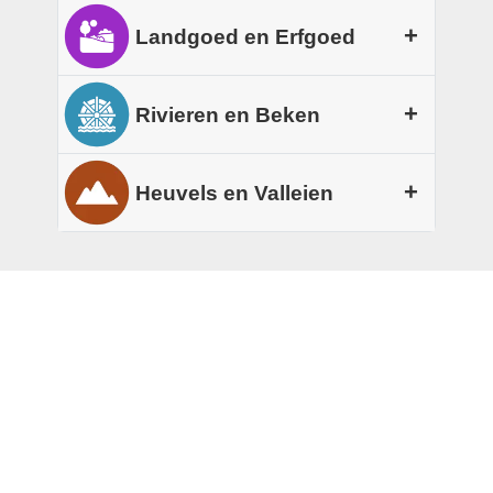
Tussen Brunssum en Heerlen fiets
+
Landgoed en Erfgoed
je vanuit beschutte bosranden zo
de ruimte van de heide in, waar
Langs de route zie je hoe Parkstad
+
Rivieren en Beken
hoogteverschillen en open
Limburg zich opnieuw heeft
zandvlaktes het landschap lucht
uitgevonden, met groen dat
Beekdalen snijden als groene aders
+
Heuvels en Valleien
geven. In de Brunssumerheide
terugkeert op plekken waar vroeger
door het gebied en brengen
wisselen stuifduinen, vennen en
industrie en mijnsporen het ritme
verkoeling met natte graslanden,
paarse heidevelden elkaar af, met
Het terrein is hier verrassend
bepaalden. Overgangen tussen
rietkragen en kleine bosjes van
slingerende paden die telkens een
levendig, met zachte
parklandschap, oude lijnen in het
populier en wilg. Tussen de open
nieuw uitzicht openen.
hoogteverschillen die het fietsen
terrein en nieuwe natuur maken de
velden en de bosranden zorgen
speels houden zonder zwaar te
tocht extra boeiend, alsof je door
deze waterlijnen voor afwisseling,
worden. Korte klimmen en
een levend geschiedenisboek fietst.
rust en een natuurlijk tempo dat de
ontspannen afdalingen zorgen voor
hele route draagt.
steeds wisselende doorkijkjes over