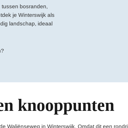
 tussen bosranden,
dek je Winterswijk als
dig landschap, ideaal
en?
en knooppunten
de Waliënseweg in Winterswijk. Omdat dit een rondrit 