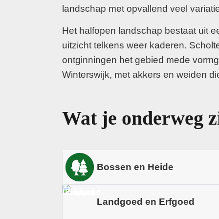
landschap met opvallend veel variatie
Het halfopen landschap bestaat uit e
uitzicht telkens weer kaderen. Schol
ontginningen het gebied mede vormgav
Winterswijk, met akkers en weiden d
Wat je onderweg z
Bossen en Heide
Je fietst langs bosranden, houtwal
Landgoed en Erfgoed
Op de zandige hogere gronden en bi