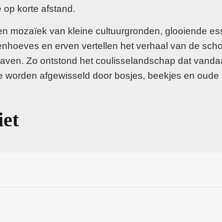
 op korte afstand.
en mozaïek van kleine cultuurgronden, glooiende ess
tenhoeves en erven vertellen het verhaal van de sch
en. Zo ontstond het coulisselandschap dat vandaag 
ie worden afgewisseld door bosjes, beekjes en oude
iet
len en open stukken land, waardoor het landschap st
j natte laagtes duiken heiderestanten op, van droge