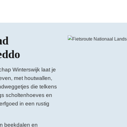
nd
Bekijk de video op YouTube
eddo
chap Winterswijk laat je
even, met houtwallen,
ndweggetjes die telkens
angs scholtenhoeves en
erfgoed in een rustig
an beekdalen en