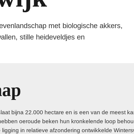
oevenlandschap met biologische akkers,
llen, stille heideveldjes en
hap
aat bijna 22.000 hectare en is een van de meest kar
 hebben oeroude beken hun kronkelende loop behou
igging in relatieve afzondering ontwikkelde Winters