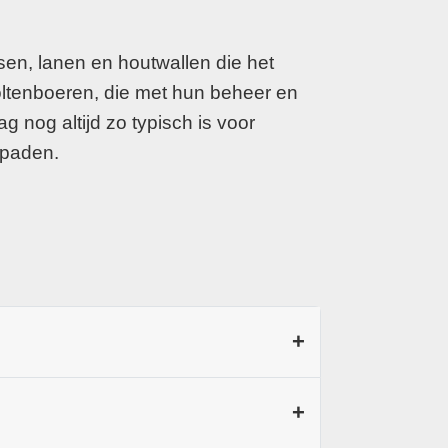
en, lanen en houtwallen die het
oltenboeren, die met hun beheer en
nog altijd zo typisch is voor
 paden.
+
eeds van kleur en sfeer verandert.
+
 heide tot vochtige heide met