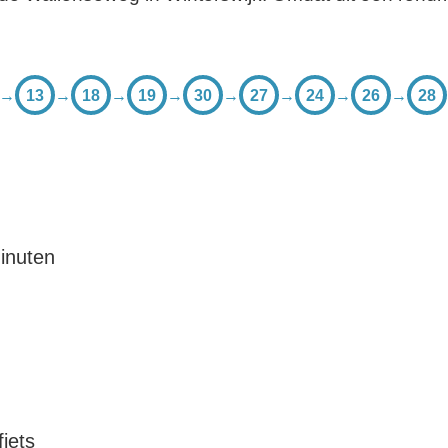
→
13
→
18
→
19
→
30
→
27
→
24
→
26
→
28
inuten
iets