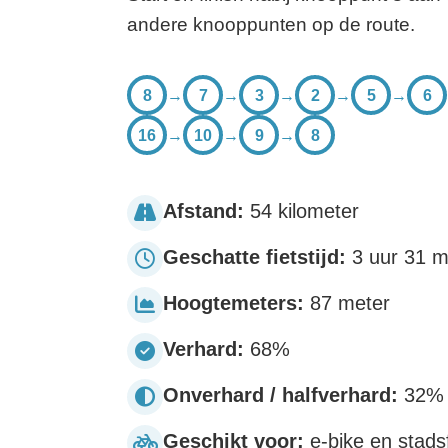
andere knooppunten op de route.
8
→
7
→
3
→
2
→
5
→
6
16
→
10
→
9
→
8
Afstand:
54 kilometer
Geschatte fietstijd:
3 uur 31 m
Hoogtemeters:
87 meter
Verhard:
68%
Onverhard / halfverhard:
32%
Geschikt voor:
e-bike en stadsf