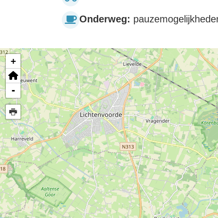
Onderweg:
pauzemogelijkheden 
+
-